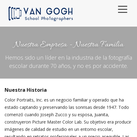
Casa
Nuestra Empresa - Nuestra Familia
Pedidos
Hemos sido un líder en la industria de la fotografía
Lo que Ofrecemos
escolar durante 70 años, y no es por accidente.
Que hace los Sonrisas
Sobre Nosotros
Nuestra Historia
Color Portraits, Inc. es un negocio familiar y operado que ha
Centro de ayuda
estado captando y preservando las sonrisas desde 1947. Todo
comenzó cuando Joseph Zucco y su esposa, Juanita,
Español
construyeron Picture Master Color Lab. Su objetivo era producir
imágenes de calidad de estudio en un entorno escolar,
resultando en retratos profesionales a un precio asequible. Las