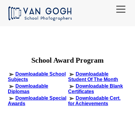
Casa
Pedidos
Lo que Ofrecemos
Que hace los Sonrisas
Sobre Nosotros
Centro de ayuda
Español