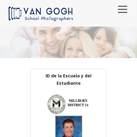
Casa
Pedidos
Lo que Ofrecemos
Que hace los Sonrisas
ID de la Escuela y del
Estudiante
Sobre Nosotros
Centro de ayuda
Español